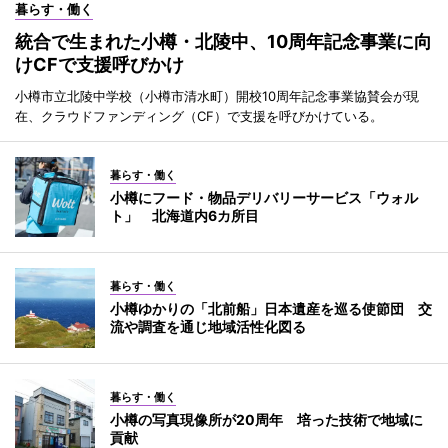
暮らす・働く
統合で生まれた小樽・北陵中、10周年記念事業に向
けCFで支援呼びかけ
小樽市立北陵中学校（小樽市清水町）開校10周年記念事業協賛会が現
在、クラウドファンディング（CF）で支援を呼びかけている。
暮らす・働く
小樽にフード・物品デリバリーサービス「ウォル
ト」 北海道内6カ所目
暮らす・働く
小樽ゆかりの「北前船」日本遺産を巡る使節団 交
流や調査を通じ地域活性化図る
暮らす・働く
小樽の写真現像所が20周年 培った技術で地域に
貢献