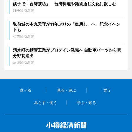
銚子で「台湾茶坊」 台湾料理や雑貨通じ文化に親しむ
銚子経済新聞
弘前城の本丸天守が11年ぶりの「曳戻し」へ 記念イベン
トも
弘前経済新聞
清水町の精管工業がプロテイン発売へ 自動車パーツから異
分野初進出
沼津経済新聞
食べる
見る・遊ぶ
買う
暮らす・働く
学ぶ・知る