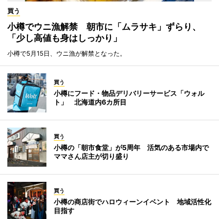
買う
小樽でウニ漁解禁 朝市に「ムラサキ」ずらり、
「少し高値も身はしっかり」
小樽で5月15日、ウニ漁が解禁となった。
買う
小樽にフード・物品デリバリーサービス「ウォル
ト」 北海道内6カ所目
買う
小樽の「朝市食堂」が5周年 活気のある市場内で
ママさん店主が切り盛り
買う
小樽の商店街でハロウィーンイベント 地域活性化
目指す