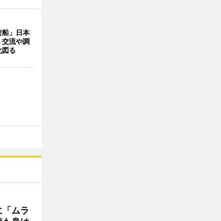
前船」日本
 交流や調
化図る
に「ムラ