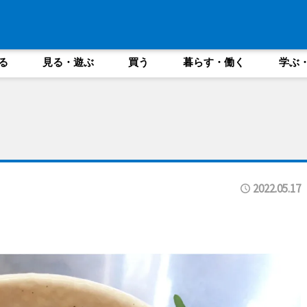
る
見る・遊ぶ
買う
暮らす・働く
学ぶ
2022.05.17