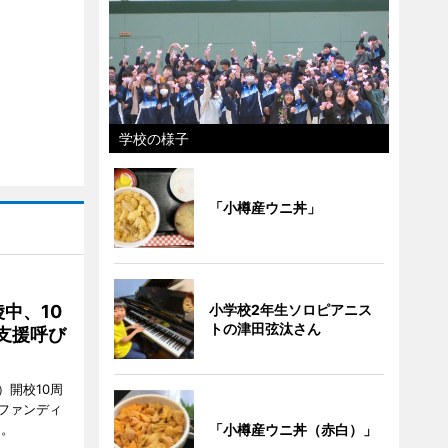
学校の様子
「小樽産ウニ丼」
中、10
小学校2年生ソロピアニス
トの津田弦汰さん
支援呼び
）開校10周
ファンディ
る。
「小樽産ウニ丼（赤白）」