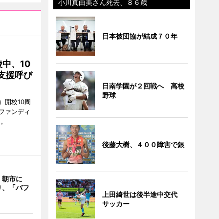
小川真由美さん死去、８６歳
日本被団協が結成７０年
中、10
支援呼び
日南学園が２回戦へ 高校
野球
）開校10周
ファンディ
る。
後藤大樹、４００障害で銀
 朝市に
り、「バフ
上田綺世は後半途中交代
サッカー