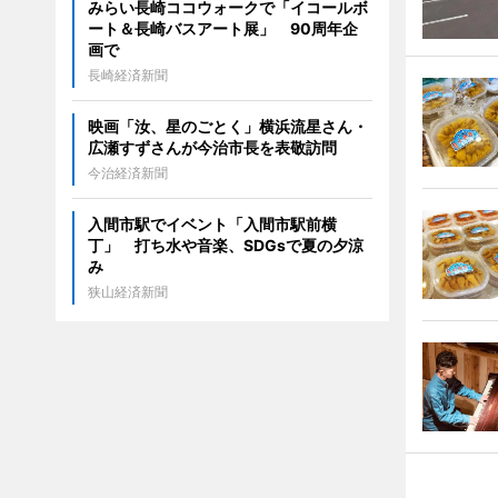
みらい長崎ココウォークで「イコールボ
ート＆長崎バスアート展」 90周年企
画で
長崎経済新聞
映画「汝、星のごとく」横浜流星さん・
広瀬すずさんが今治市長を表敬訪問
今治経済新聞
入間市駅でイベント「入間市駅前横
丁」 打ち水や音楽、SDGsで夏の夕涼
み
狭山経済新聞