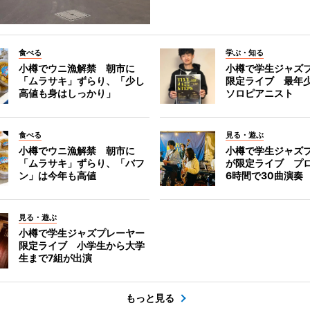
食べる
学ぶ・知る
小樽でウニ漁解禁 朝市に
小樽で学生ジャズ
「ムラサキ」ずらり、「少し
限定ライブ 最年
高値も身はしっかり」
ソロピアニスト
食べる
見る・遊ぶ
小樽でウニ漁解禁 朝市に
小樽で学生ジャズ
「ムラサキ」ずらり、「バフ
が限定ライブ プ
ン」は今年も高値
6時間で30曲演奏
見る・遊ぶ
小樽で学生ジャズプレーヤー
限定ライブ 小学生から大学
生まで7組が出演
もっと見る