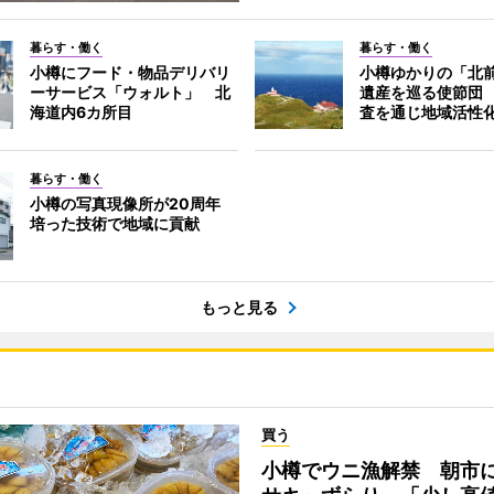
暮らす・働く
暮らす・働く
小樽にフード・物品デリバリ
小樽ゆかりの「北
ーサービス「ウォルト」 北
遺産を巡る使節団
海道内6カ所目
査を通じ地域活性
暮らす・働く
小樽の写真現像所が20周年
培った技術で地域に貢献
もっと見る
買う
小樽でウニ漁解禁 朝市