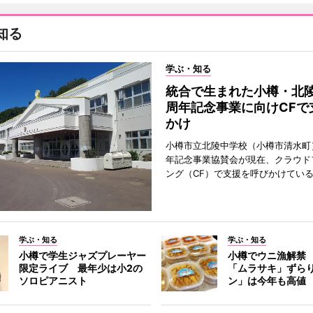
知る
学ぶ・知る
統合で生まれた小樽・北陵
周年記念事業に向けCFで
かけ
小樽市立北陵中学校（小樽市清水町
年記念事業協賛会が現在、クラウド
ング（CF）で支援を呼びかけてい
学ぶ・知る
学ぶ・知る
小樽で学生ジャズプレーヤー
小樽でウニ漁解禁
限定ライブ 最年少は小2の
「ムラサキ」ずら
ソロピアニスト
ン」は今年も高値