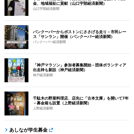
金、地域福祉に貢献（山口宇部経済新聞）
山口宇部経済新聞
バンクーバーからボストンにささげる走り－市民レー
ス「サンラン」開催（バンクーバー経済新聞）
バンクーバー経済新聞
「神戸マラソン」参加者募集開始－団体ボランティア
出走枠も新設（神戸経済新聞）
神戸経済新聞
千駄木の野菜料理店、店先に「古本文庫」を開いて7年
－募金箱も設置（上野経済新聞）
上野経済新聞
あしなが学生募金