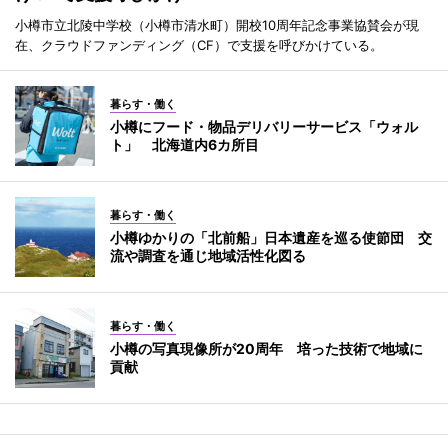
小樽市立北陵中学校（小樽市清水町）開校10周年記念事業協賛会が現
在、クラウドファンディング（CF）で支援を呼びかけている。
暮らす・働く
小樽にフード・物品デリバリーサービス「ウォル
ト」 北海道内6カ所目
暮らす・働く
小樽ゆかりの「北前船」日本遺産を巡る使節団 交
流や調査を通じ地域活性化図る
暮らす・働く
小樽の写真現像所が20周年 培った技術で地域に
貢献