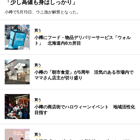
「少し高値も身はしっかり」
小樽で5月15日、ウニ漁が解禁となった。
買う
小樽にフード・物品デリバリーサービス「ウォル
ト」 北海道内6カ所目
買う
小樽の「朝市食堂」が5周年 活気のある市場内で
ママさん店主が切り盛り
買う
小樽の商店街でハロウィーンイベント 地域活性化
目指す
買う