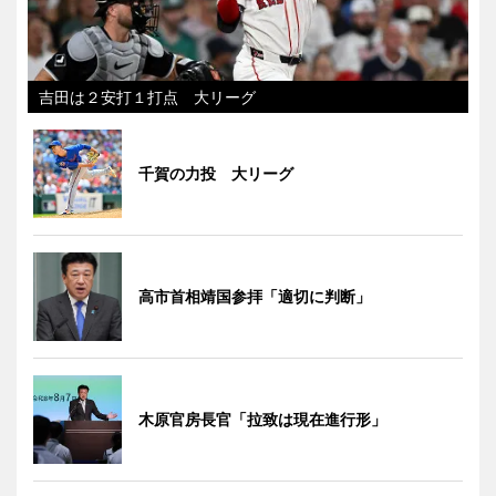
吉田は２安打１打点 大リーグ
千賀の力投 大リーグ
高市首相靖国参拝「適切に判断」
木原官房長官「拉致は現在進行形」