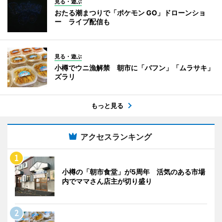
見る・遊ぶ
おたる潮まつりで「ポケモン GO」ドローンショ
ー ライブ配信も
見る・遊ぶ
小樽でウニ漁解禁 朝市に「バフン」「ムラサキ」
ズラリ
もっと見る
アクセスランキング
小樽の「朝市食堂」が5周年 活気のある市場
内でママさん店主が切り盛り