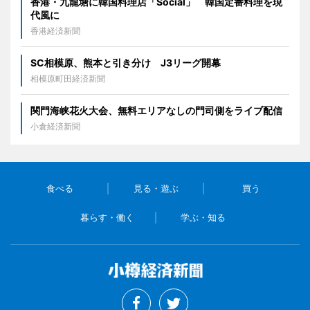
香港・九龍塘に韓国料理店「Social」 韓国定番料理を現
代風に
香港経済新聞
SC相模原、熊本と引き分け J3リーグ開幕
相模原町田経済新聞
関門海峡花火大会、無料エリアなしの門司側をライブ配信
小倉経済新聞
食べる
見る・遊ぶ
買う
暮らす・働く
学ぶ・知る