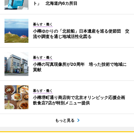
ト」 北海道内6カ所目
暮らす・働く
小樽ゆかりの「北前船」日本遺産を巡る使節団 交
流や調査を通じ地域活性化図る
暮らす・働く
小樽の写真現像所が20周年 培った技術で地域に
貢献
暮らす・働く
小樽堺町通り商店街で北京オリンピック応援企画
飲食店7店が特別メニュー提供
もっと見る