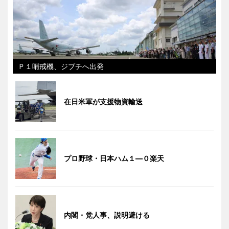
Ｐ１哨戒機、ジブチへ出発
在日米軍が支援物資輸送
プロ野球・日本ハム１―０楽天
内閣・党人事、説明避ける