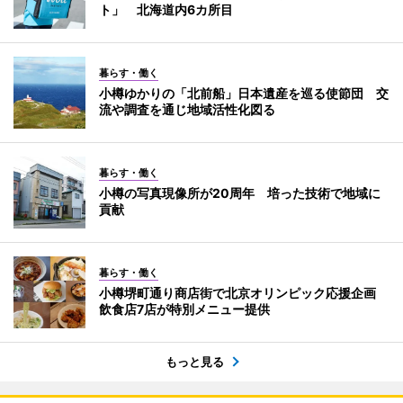
ト」 北海道内6カ所目
暮らす・働く
小樽ゆかりの「北前船」日本遺産を巡る使節団 交
流や調査を通じ地域活性化図る
暮らす・働く
小樽の写真現像所が20周年 培った技術で地域に
貢献
暮らす・働く
小樽堺町通り商店街で北京オリンピック応援企画
飲食店7店が特別メニュー提供
もっと見る