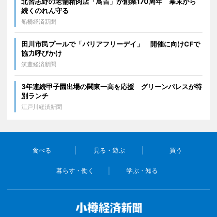
北習志野の老舗精肉店「鳥吉」が創業170周年 幕末から
続くのれん守る
船橋経済新聞
田川市民プールで「バリアフリーデイ」 開催に向けCFで
協力呼びかけ
筑豊経済新聞
3年連続甲子園出場の関東一高を応援 グリーンパレスが特
別ランチ
江戸川経済新聞
食べる
見る・遊ぶ
買う
暮らす・働く
学ぶ・知る