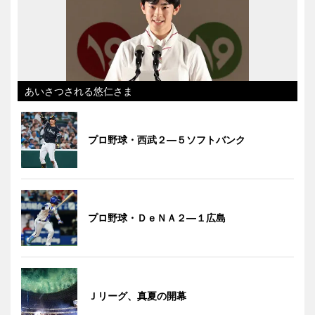
あいさつされる悠仁さま
プロ野球・西武２―５ソフトバンク
プロ野球・ＤｅＮＡ２―１広島
Ｊリーグ、真夏の開幕