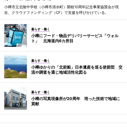
小樽市立北陵中学校（小樽市清水町）開校10周年記念事業協賛会が現
在、クラウドファンディング（CF）で支援を呼びかけている。
暮らす・働く
小樽にフード・物品デリバリーサービス「ウォル
ト」 北海道内6カ所目
暮らす・働く
小樽ゆかりの「北前船」日本遺産を巡る使節団 交
流や調査を通じ地域活性化図る
暮らす・働く
小樽の写真現像所が20周年 培った技術で地域に
貢献