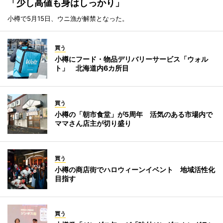
「少し高値も身はしっかり」
小樽で5月15日、ウニ漁が解禁となった。
買う
小樽にフード・物品デリバリーサービス「ウォル
ト」 北海道内6カ所目
買う
小樽の「朝市食堂」が5周年 活気のある市場内で
ママさん店主が切り盛り
買う
小樽の商店街でハロウィーンイベント 地域活性化
目指す
買う