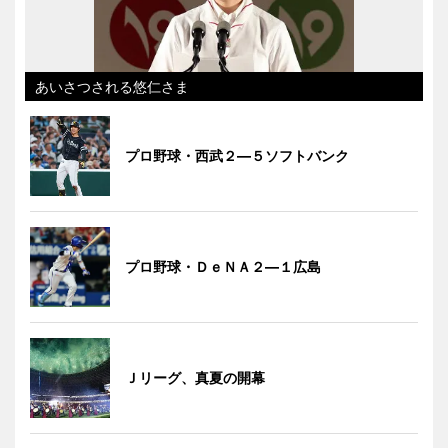
あいさつされる悠仁さま
プロ野球・西武２―５ソフトバンク
プロ野球・ＤｅＮＡ２―１広島
Ｊリーグ、真夏の開幕