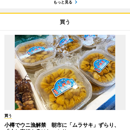
もっと見る
買う
買う
小樽でウニ漁解禁 朝市に「ムラサキ」ずらり、