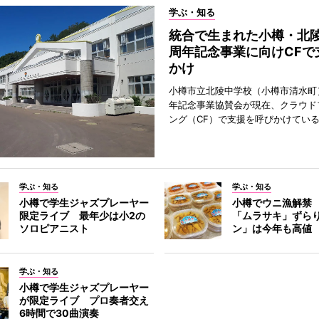
学ぶ・知る
統合で生まれた小樽・北陵
周年記念事業に向けCFで
かけ
小樽市立北陵中学校（小樽市清水町
年記念事業協賛会が現在、クラウド
ング（CF）で支援を呼びかけてい
学ぶ・知る
学ぶ・知る
小樽で学生ジャズプレーヤー
小樽でウニ漁解禁
限定ライブ 最年少は小2の
「ムラサキ」ずら
ソロピアニスト
ン」は今年も高値
学ぶ・知る
小樽で学生ジャズプレーヤー
が限定ライブ プロ奏者交え
6時間で30曲演奏