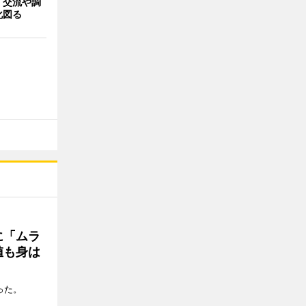
 交流や調
化図る
に「ムラ
値も身は
った。