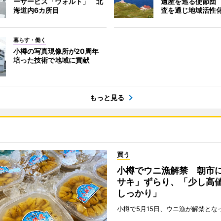
ーサービス「ウォルト」 北
遺産を巡る使節団
海道内6カ所目
査を通じ地域活性
暮らす・働く
小樽の写真現像所が20周年
培った技術で地域に貢献
もっと見る
買う
小樽でウニ漁解禁 朝市
サキ」ずらり、「少し高
しっかり」
小樽で5月15日、ウニ漁が解禁とな