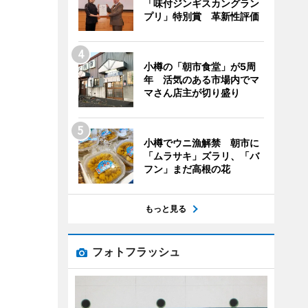
「味付ジンギスカングラン
プリ」特別賞 革新性評価
小樽の「朝市食堂」が5周
年 活気のある市場内でマ
マさん店主が切り盛り
小樽でウニ漁解禁 朝市に
「ムラサキ」ズラリ、「バ
フン」まだ高根の花
もっと見る
フォトフラッシュ