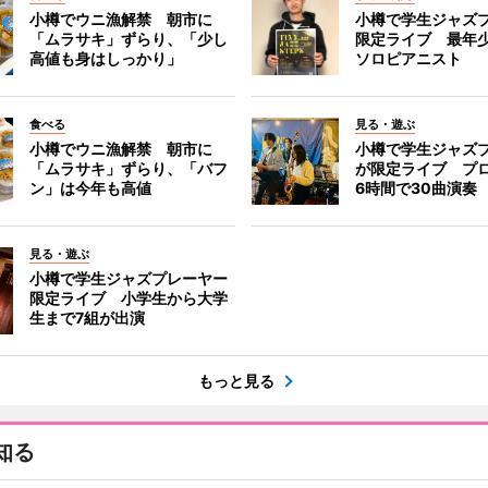
小樽でウニ漁解禁 朝市に
小樽で学生ジャズ
「ムラサキ」ずらり、「少し
限定ライブ 最年
高値も身はしっかり」
ソロピアニスト
食べる
見る・遊ぶ
小樽でウニ漁解禁 朝市に
小樽で学生ジャズ
「ムラサキ」ずらり、「バフ
が限定ライブ プ
ン」は今年も高値
6時間で30曲演奏
見る・遊ぶ
小樽で学生ジャズプレーヤー
限定ライブ 小学生から大学
生まで7組が出演
もっと見る
知る