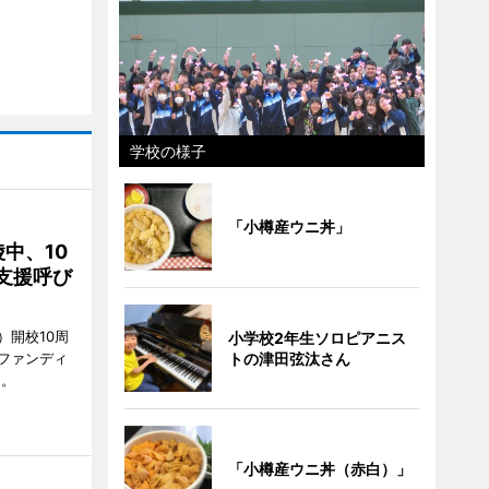
学校の様子
「小樽産ウニ丼」
中、10
支援呼び
）開校10周
小学校2年生ソロピアニス
ファンディ
トの津田弦汰さん
る。
「小樽産ウニ丼（赤白）」