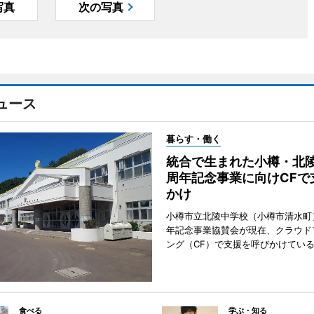
写真
次の写真
ュース
暮らす・働く
統合で生まれた小樽・北陵
周年記念事業に向けCFで
かけ
小樽市立北陵中学校（小樽市清水町
年記念事業協賛会が現在、クラウド
ング（CF）で支援を呼びかけてい
食べる
学ぶ・知る