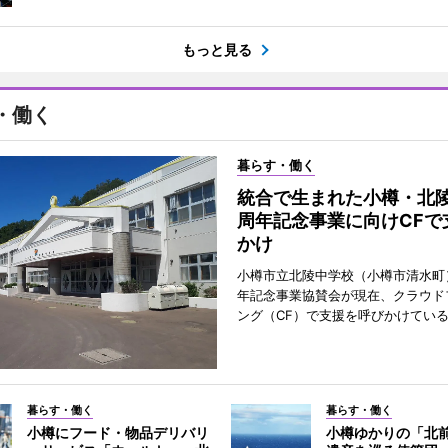
もっと見る
・働く
暮らす・働く
統合で生まれた小樽・北陵
周年記念事業に向けCFで
かけ
小樽市立北陵中学校（小樽市清水町
年記念事業協賛会が現在、クラウド
ング（CF）で支援を呼びかけてい
暮らす・働く
暮らす・働く
小樽にフード・物品デリバリ
小樽ゆかりの「北