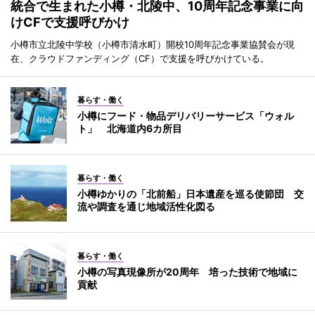
統合で生まれた小樽・北陵中、10周年記念事業に向
けCFで支援呼びかけ
小樽市立北陵中学校（小樽市清水町）開校10周年記念事業協賛会が現
在、クラウドファンディング（CF）で支援を呼びかけている。
暮らす・働く
小樽にフード・物品デリバリーサービス「ウォル
ト」 北海道内6カ所目
暮らす・働く
小樽ゆかりの「北前船」日本遺産を巡る使節団 交
流や調査を通じ地域活性化図る
暮らす・働く
小樽の写真現像所が20周年 培った技術で地域に
貢献