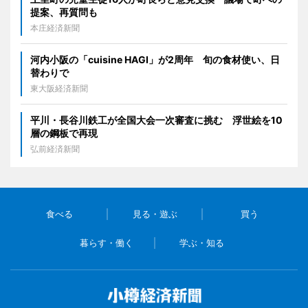
提案、再質問も
本庄経済新聞
河内小阪の「cuisine HAGI」が2周年 旬の食材使い、日
替わりで
東大阪経済新聞
平川・長谷川鉄工が全国大会一次審査に挑む 浮世絵を10
層の鋼板で再現
弘前経済新聞
食べる
見る・遊ぶ
買う
暮らす・働く
学ぶ・知る