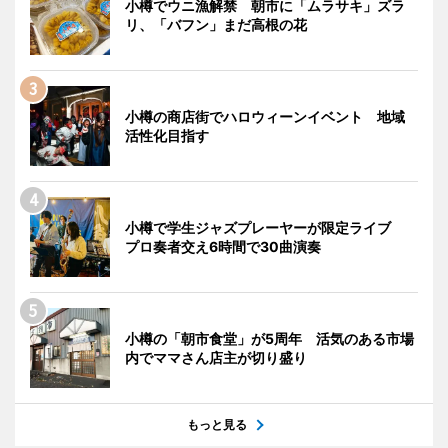
小樽でウニ漁解禁 朝市に「ムラサキ」ズラ
リ、「バフン」まだ高根の花
小樽の商店街でハロウィーンイベント 地域
活性化目指す
小樽で学生ジャズプレーヤーが限定ライブ
プロ奏者交え6時間で30曲演奏
小樽の「朝市食堂」が5周年 活気のある市場
内でママさん店主が切り盛り
もっと見る