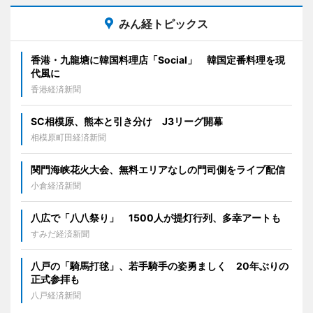
みん経トピックス
香港・九龍塘に韓国料理店「Social」 韓国定番料理を現
代風に
香港経済新聞
SC相模原、熊本と引き分け J3リーグ開幕
相模原町田経済新聞
関門海峡花火大会、無料エリアなしの門司側をライブ配信
小倉経済新聞
八広で「八八祭り」 1500人が提灯行列、多幸アートも
すみだ経済新聞
八戸の「騎馬打毬」、若手騎手の姿勇ましく 20年ぶりの
正式参拝も
八戸経済新聞