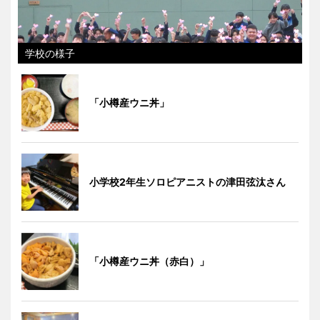
学校の様子
「小樽産ウニ丼」
小学校2年生ソロピアニストの津田弦汰さん
「小樽産ウニ丼（赤白）」