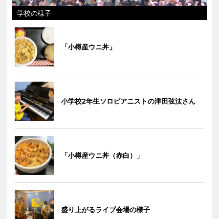
学校の様子
「小樽産ウニ丼」
小学校2年生ソロピアニストの津田弦汰さん
「小樽産ウニ丼（赤白）」
盛り上がるライブ会場の様子