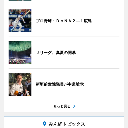
プロ野球・ＤｅＮＡ２―１広島
Ｊリーグ、真夏の開幕
新垣前衆院議員が中道離党
もっと見る
みん経トピックス