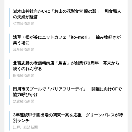
岩木山神社向かいに「お山の花彩食堂 龍の憩」 和食職人
の夫婦が経営
弘前経済新聞
浅草・松が谷にニットカフェ「ito-mori」 編み物好きが
集う場に
浅草経済新聞
北習志野の老舗精肉店「鳥吉」が創業170周年 幕末から
続くのれん守る
船橋経済新聞
田川市民プールで「バリアフリーデイ」 開催に向けCFで
協力呼びかけ
筑豊経済新聞
3年連続甲子園出場の関東一高を応援 グリーンパレスが特
別ランチ
江戸川経済新聞