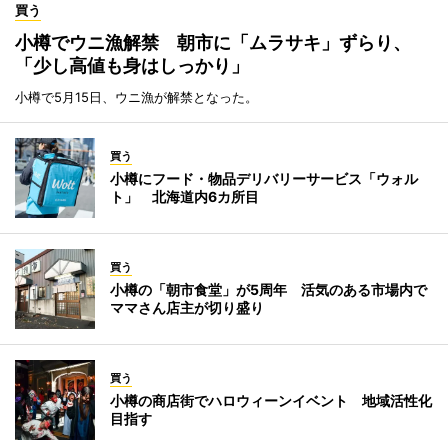
買う
小樽でウニ漁解禁 朝市に「ムラサキ」ずらり、
「少し高値も身はしっかり」
小樽で5月15日、ウニ漁が解禁となった。
買う
小樽にフード・物品デリバリーサービス「ウォル
ト」 北海道内6カ所目
買う
小樽の「朝市食堂」が5周年 活気のある市場内で
ママさん店主が切り盛り
買う
小樽の商店街でハロウィーンイベント 地域活性化
目指す