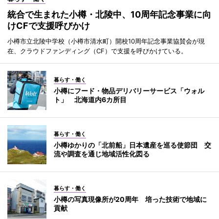
統合で生まれた小樽・北陵中、10周年記念事業に向
けCFで支援呼びかけ
小樽市立北陵中学校（小樽市清水町）開校10周年記念事業協賛会が現
在、クラウドファンディング（CF）で支援を呼びかけている。
暮らす・働く
小樽にフード・物品デリバリーサービス「ウォル
ト」 北海道内6カ所目
暮らす・働く
小樽ゆかりの「北前船」日本遺産を巡る使節団 交
流や調査を通じ地域活性化図る
暮らす・働く
小樽の写真現像所が20周年 培った技術で地域に
貢献