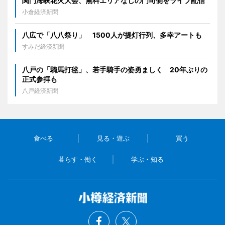
関門海峡花火大会、無料エリアなしの門司側をライブ配信
小倉経済新聞
八広で「八八祭り」 1500人が提灯行列、多幸アートも
すみだ経済新聞
八戸の「騎馬打毬」、若手騎手の姿勇ましく 20年ぶりの
正式参拝も
八戸経済新聞
食べる
見る・遊ぶ
買う
暮らす・働く
学ぶ・知る