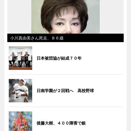
小川真由美さん死去、８６歳
日本被団協が結成７０年
日南学園が２回戦へ 高校野球
後藤大樹、４００障害で銀