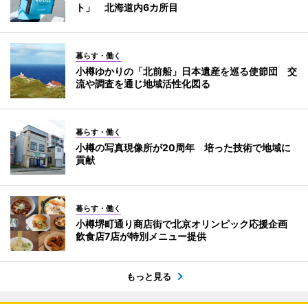
ト」 北海道内6カ所目
暮らす・働く
小樽ゆかりの「北前船」日本遺産を巡る使節団 交
流や調査を通じ地域活性化図る
暮らす・働く
小樽の写真現像所が20周年 培った技術で地域に
貢献
暮らす・働く
小樽堺町通り商店街で北京オリンピック応援企画
飲食店7店が特別メニュー提供
もっと見る