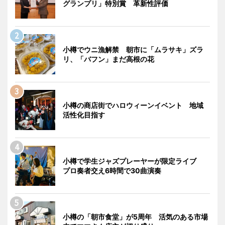
グランプリ」特別賞 革新性評価
小樽でウニ漁解禁 朝市に「ムラサキ」ズラ
リ、「バフン」まだ高根の花
小樽の商店街でハロウィーンイベント 地域
活性化目指す
小樽で学生ジャズプレーヤーが限定ライブ
プロ奏者交え6時間で30曲演奏
小樽の「朝市食堂」が5周年 活気のある市場