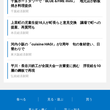
千葉ポートタワーで「BLUE＆FIRE mini」 地元店が鉄板
焼き料理提供
千葉経済新聞
上里町の児童生徒16人が町長らと意見交換 議場で町への
提案、再質問も
本庄経済新聞
河内小阪の「cuisine HAGI」が2周年 旬の食材使い、日
替わりで
東大阪経済新聞
平川・長谷川鉄工が全国大会一次審査に挑む 浮世絵を10
層の鋼板で再現
弘前経済新聞
食べる
見る・遊ぶ
買う
暮らす・働く
学ぶ・知る